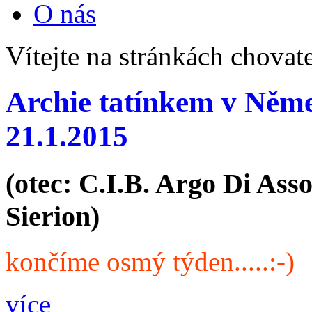
O nás
Vítejte na stránkách chovat
Archie tatínkem v Němec
21.1.2015
(otec: C.I.B. Argo Di As
Sierion)
končíme osmý týden.....:-)
více