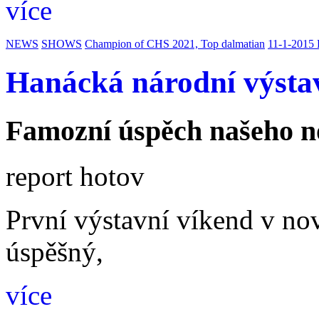
více
NEWS
SHOWS
Champion of CHS 2021, Top dalmatian
11-1-2015
Hanácká národní výstav
Famozní úspěch našeho n
report hotov
První výstavní víkend v nov
úspěšný,
více