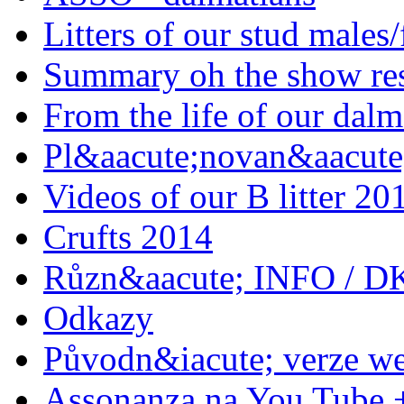
Litters of our stud males
Summary oh the show res
From the life of our dalm
Pl&aacute;novan&aacute;
Videos of our B litter 20
Crufts 2014
Různ&aacute; INFO / D
Odkazy
Původn&iacute; verze w
Assonanza na You Tube 