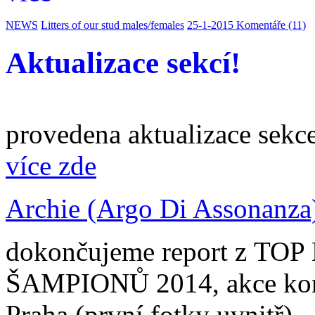
NEWS
Litters of our stud males/females
25-1-2015
Komentáře (11)
Aktualizace sekcí!
provedena aktualizace se
více zde
Archie (Argo Di Assonanz
dokončujeme report z T
ŠAMPIONŮ 2014, akce kona
Praha (první fotky uvnitř)