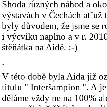
Shoda různých náhod a okoln
výstavách v Čechách atˇuž t
byly důvodem, že jsme se r
i výcviku naplno a v r. 2010
štěňátka na Aidě. :-)
.
V této době byla Aida již o
titulu " Interšampion ". A j
děláme vždy ne na 100% ale 