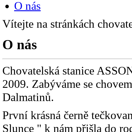
O nás
Vítejte na stránkách chovat
O nás
Cho­vatelská stanice ASSO
2009. Zabýváme se chovem 
Dalmatinů.
První krásná černě tečkova
Slunce " k nám přišla do ro