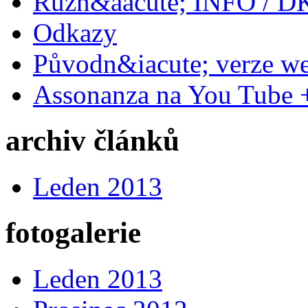
Různ&aacute; INFO / D
Odkazy
Původn&iacute; verze w
Assonanza na You Tube 
archiv článků
Leden 2013
fotogalerie
Leden 2013