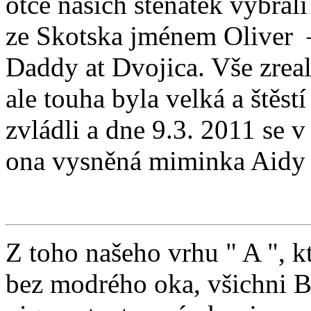
otce našich štěňátek vybral
ze Skotska jménem Oliver 
Daddy at Dvojica. Vše zrea
ale touha byla velká a štěst
zvládli a dne 9.3. 2011 se v
ona vysněná miminka Aidy 
Z toho našeho vrhu " A ", kt
bez modrého oka, všichni B