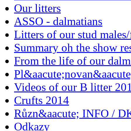
Our litters
ASSO - dalmatians
Litters of our stud males
Summary oh the show res
From the life of our dalm
Pl&aacute;novan&aacute;
Videos of our B litter 20
Crufts 2014
Různ&aacute; INFO / D
Odkazy