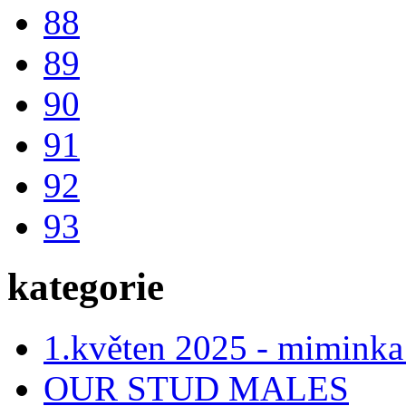
88
89
90
91
92
93
kategorie
1.květen 2025 - miminka
OUR STUD MALES