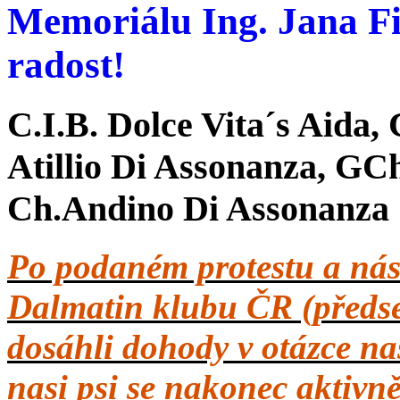
Memoriálu Ing. Jana F
radost!
C.I.B. Dolce Vita´s Aida,
Atillio Di Assonanza, GC
Ch.Andino Di Assonanza
Po podaném protestu a nás
Dalmatin klubu ČR (předs
dosáhli dohody v otázce naš
nasi psi se nakonec aktivně