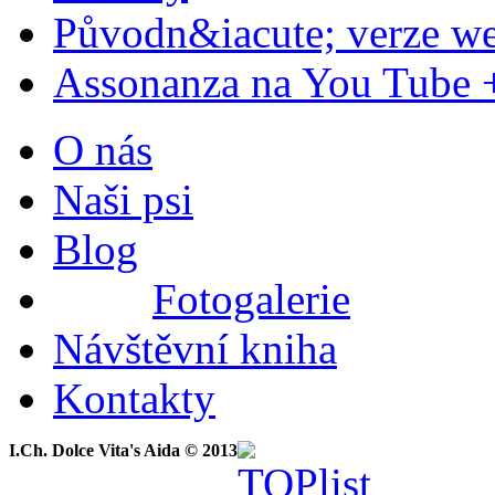
Původn&iacute; verze w
Assonanza na You Tube 
O nás
Naši psi
Blog
Fotogalerie
Návštěvní kniha
Kontakty
I.Ch. Dolce Vita's Aida © 2013