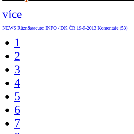
více
NEWS
Různ&aacute; INFO / DK ČR
19-9-2013
Komentáře (53)
1
2
3
4
5
6
7