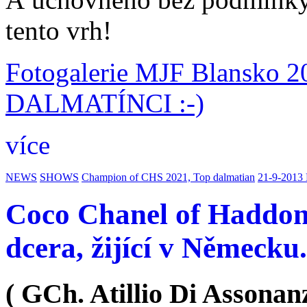
tento vrh!
Fotogalerie MJF Blansko
DALMATÍNCI :-)
více
NEWS
SHOWS
Champion of CHS 2021, Top dalmatian
21-9-2013
Coco Chanel of Haddon 
dcera, žijící v Německu.
( GCh. Atillio Di Assonan