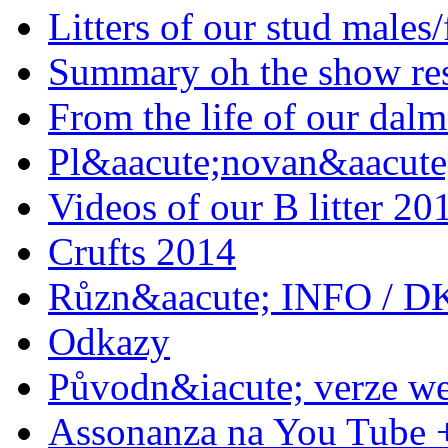
Litters of our stud males
Summary oh the show res
From the life of our dalm
Pl&aacute;novan&aacute;
Videos of our B litter 20
Crufts 2014
Různ&aacute; INFO / D
Odkazy
Původn&iacute; verze w
Assonanza na You Tube 