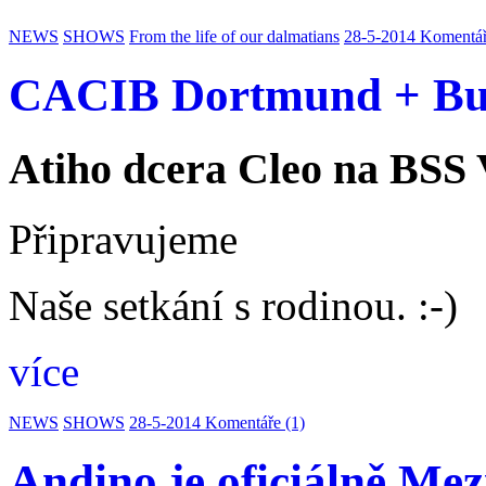
NEWS
SHOWS
From the life of our dalmatians
28-5-2014
Komentář
CACIB Dortmund + Bun
Atiho dcera Cleo na BSS 
Připravujeme
Naše setkání s rodinou. :-)
více
NEWS
SHOWS
28-5-2014
Komentáře (1)
Andino je oficiálně Me