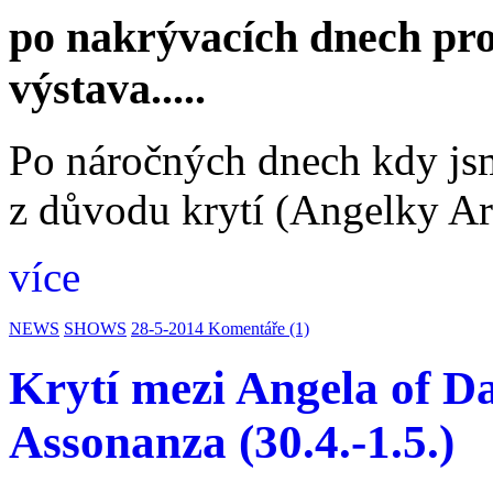
po nakrývacích dnech pro
výstava.....
Po náročných dnech kdy js
z důvodu krytí (Angelky Ar
více
NEWS
SHOWS
28-5-2014
Komentáře (1)
Krytí mezi Angela of D
Assonanza (30.4.-1.5.)