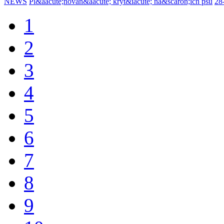
NEWS
Pl&aacute;novan&aacute; kryt&iacute; na&scaron;ich psů
28
1
2
3
4
5
6
7
8
9