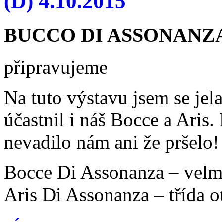
(D) 4.10.2015
BUCCO DI ASSONANZA 
připravujeme
Na tuto výstavu jsem se jel
účastnil i náš Bocce a Aris.
nevadilo nám ani že pršelo! 
Bocce Di Assonanza – velmi
Aris Di Assonanza – třída o