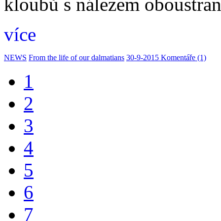
kloubů s nálezem oboustran
více
NEWS
From the life of our dalmatians
30-9-2015
Komentáře (1)
1
2
3
4
5
6
7