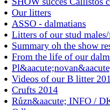
SHOW succes Callistos c
Our litters
ASSO - dalmatians
Litters of our stud males
Summary oh the show res
From the life of our dalm
Pl&aacute;novan&aacute;
Videos of our B litter 20
Crufts 2014
Různ&aacute; INFO / D