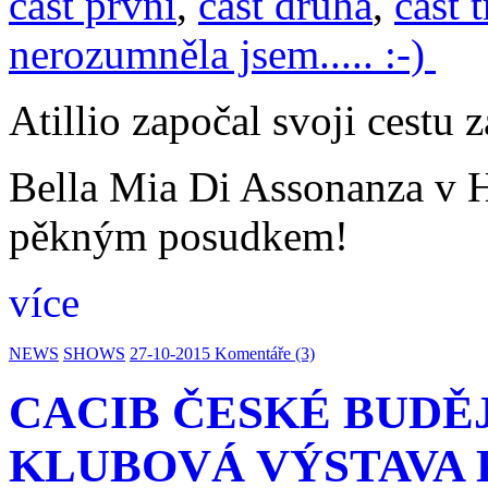
část první
,
část druhá
,
část 
nerozumněla jsem..... :-)
Atillio započal svoji cestu 
Bella Mia Di Assonanza v H
pěkným posudkem!
více
NEWS
SHOWS
27-10-2015
Komentáře (3)
CACIB ČESKÉ BUDĚJO
KLUBOVÁ VÝSTAVA KO