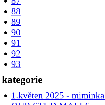
87
88
89
90
91
92
93
kategorie
1.květen 2025 - miminka