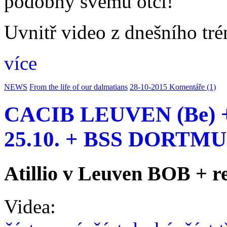
podobný svému otci!
Uvnitř video z dnešního tré
více
NEWS
From the life of our dalmatians
28-10-2015
Komentáře (1)
CACIB LEUVEN (Be)
25.10. + BSS DORTMUN
Atillio v Leuven BOB + r
Videa: