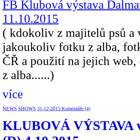
FB Klubová výstava Dalma
11.10.2015
( kdokoliv z majitelů psů a
jakoukoliv fotku z alba, fo
ČŘ a použití na jejich web
z alba......)
více
NEWS
SHOWS
31-12-2015
Komentáře (4)
KLUBOVÁ VÝSTAVA v 