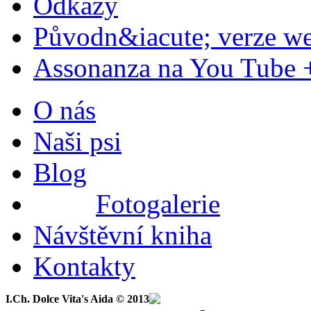
Odkazy
Původn&iacute; verze w
Assonanza na You Tube 
O nás
Naši psi
Blog
Fotogalerie
Návštěvní kniha
Kontakty
I.Ch. Dolce Vita's Aida © 2013