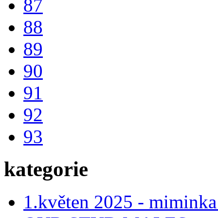
87
88
89
90
91
92
93
kategorie
1.květen 2025 - miminka