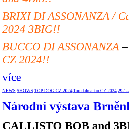
BRIXI DI ASSONANZA / Call
2024 3BIG!!
BUCCO DI ASSONANZA
CZ 2024!!
více
NEWS
SHOWS
TOP DOG CZ 2024,Top dalmatian CZ 2024
29-1-
Národní výstava Brněn
CALLISTO BOB and 3BI