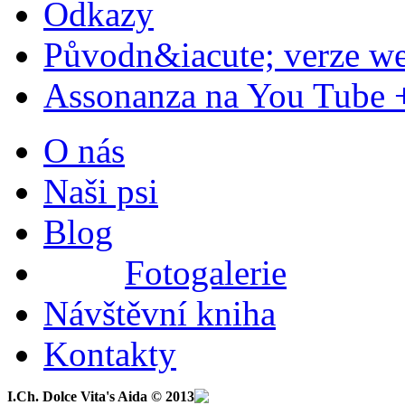
Odkazy
Původn&iacute; verze w
Assonanza na You Tube 
O nás
Naši psi
Blog
Fotogalerie
Návštěvní kniha
Kontakty
I.Ch. Dolce Vita's Aida © 2013