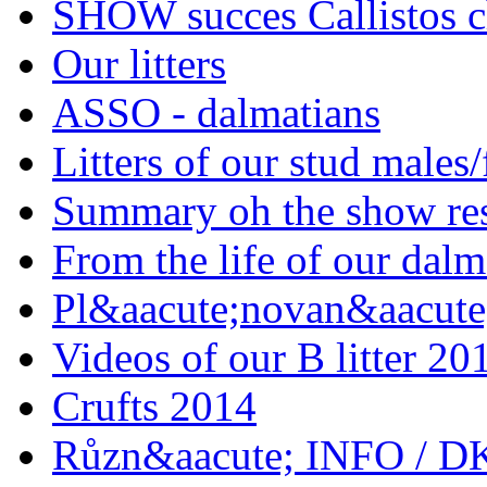
SHOW succes Callistos c
Our litters
ASSO - dalmatians
Litters of our stud males
Summary oh the show res
From the life of our dalm
Pl&aacute;novan&aacute;
Videos of our B litter 20
Crufts 2014
Různ&aacute; INFO / D