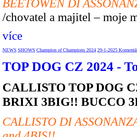
BEETOWEN DI ASSONAN
/chovatel a majitel – moje m
více
NEWS
SHOWS
Champion of Champions 2024
29-1-2025
Komentář
TOP DOG CZ 2024 - Top
CALLISTO TOP DOG CZ 
BRIXI 3BIG!! BUCCO 
CALLISTO DI ASSONANZ
and 4BIS!!