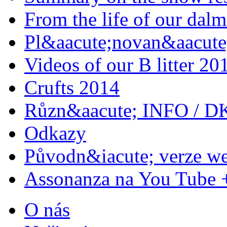
From the life of our dalm
Pl&aacute;novan&aacute;
Videos of our B litter 20
Crufts 2014
Různ&aacute; INFO / D
Odkazy
Původn&iacute; verze w
Assonanza na You Tube 
O nás