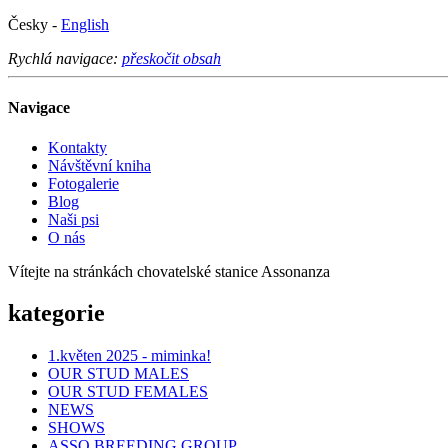
Česky -
English
Rychlá navigace:
přeskočit obsah
Navigace
Kontakty
Návštěvní kniha
Fotogalerie
Blog
Naši psi
O nás
Vítejte na stránkách chovatelské stanice Assonanza
kategorie
1.květen 2025 - miminka!
OUR STUD MALES
OUR STUD FEMALES
NEWS
SHOWS
ASSO BREEDING GROUP