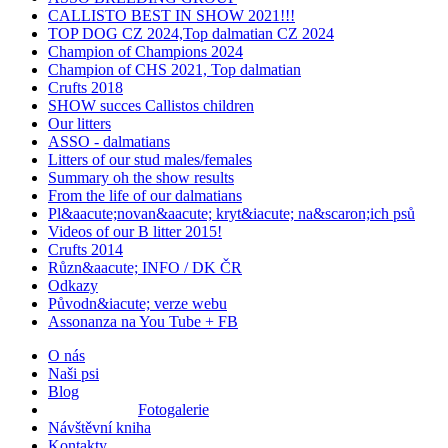
CALLISTO BEST IN SHOW 2021!!!
TOP DOG CZ 2024,Top dalmatian CZ 2024
Champion of Champions 2024
Champion of CHS 2021, Top dalmatian
Crufts 2018
SHOW succes Callistos children
Our litters
ASSO - dalmatians
Litters of our stud males/females
Summary oh the show results
From the life of our dalmatians
Pl&aacute;novan&aacute; kryt&iacute; na&scaron;ich psů
Videos of our B litter 2015!
Crufts 2014
Různ&aacute; INFO / DK ČR
Odkazy
Původn&iacute; verze webu
Assonanza na You Tube + FB
O nás
Naši psi
Blog
Fotogalerie
Návštěvní kniha
Kontakty