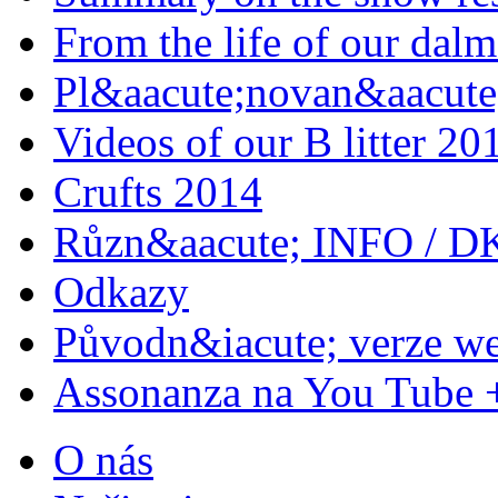
From the life of our dalm
Pl&aacute;novan&aacute;
Videos of our B litter 20
Crufts 2014
Různ&aacute; INFO / D
Odkazy
Původn&iacute; verze w
Assonanza na You Tube 
O nás