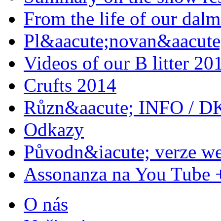
From the life of our dalm
Pl&aacute;novan&aacute;
Videos of our B litter 20
Crufts 2014
Různ&aacute; INFO / D
Odkazy
Původn&iacute; verze w
Assonanza na You Tube 
O nás