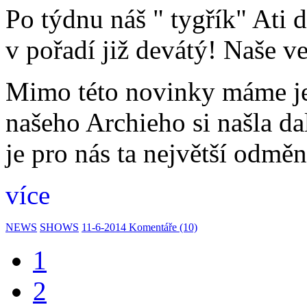
Po týdnu náš " tygřík" Ati 
v pořadí již devátý! Naše v
Mimo této novinky máme ješ
našeho Archieho si našla dal
je pro nás ta největší odměn
více
NEWS
SHOWS
11-6-2014
Komentáře (10)
1
2