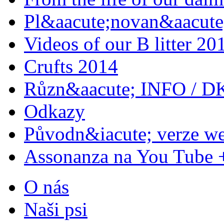
Pl&aacute;novan&aacute;
Videos of our B litter 20
Crufts 2014
Různ&aacute; INFO / D
Odkazy
Původn&iacute; verze w
Assonanza na You Tube 
O nás
Naši psi