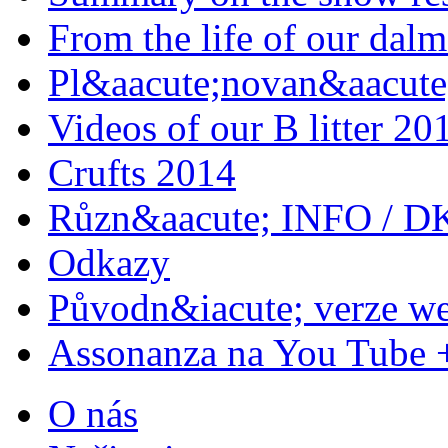
From the life of our dalm
Pl&aacute;novan&aacute;
Videos of our B litter 20
Crufts 2014
Různ&aacute; INFO / D
Odkazy
Původn&iacute; verze w
Assonanza na You Tube 
O nás