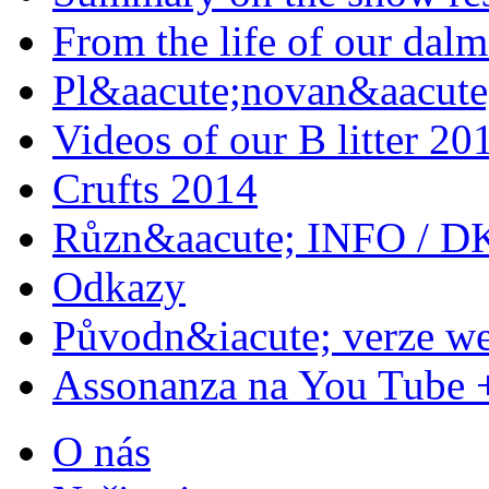
From the life of our dalm
Pl&aacute;novan&aacute;
Videos of our B litter 20
Crufts 2014
Různ&aacute; INFO / D
Odkazy
Původn&iacute; verze w
Assonanza na You Tube 
O nás