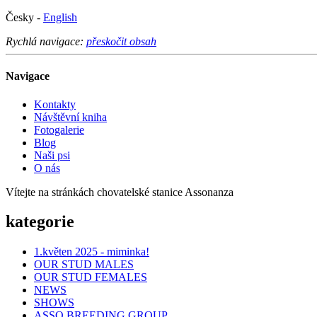
Česky -
English
Rychlá navigace:
přeskočit obsah
Navigace
Kontakty
Návštěvní kniha
Fotogalerie
Blog
Naši psi
O nás
Vítejte na stránkách chovatelské stanice Assonanza
kategorie
1.květen 2025 - miminka!
OUR STUD MALES
OUR STUD FEMALES
NEWS
SHOWS
ASSO BREEDING GROUP