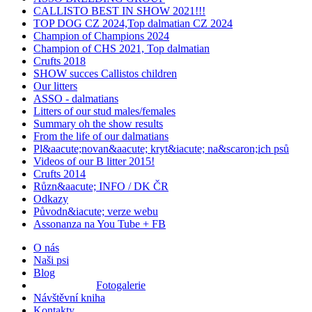
CALLISTO BEST IN SHOW 2021!!!
TOP DOG CZ 2024,Top dalmatian CZ 2024
Champion of Champions 2024
Champion of CHS 2021, Top dalmatian
Crufts 2018
SHOW succes Callistos children
Our litters
ASSO - dalmatians
Litters of our stud males/females
Summary oh the show results
From the life of our dalmatians
Pl&aacute;novan&aacute; kryt&iacute; na&scaron;ich psů
Videos of our B litter 2015!
Crufts 2014
Různ&aacute; INFO / DK ČR
Odkazy
Původn&iacute; verze webu
Assonanza na You Tube + FB
O nás
Naši psi
Blog
Fotogalerie
Návštěvní kniha
Kontakty