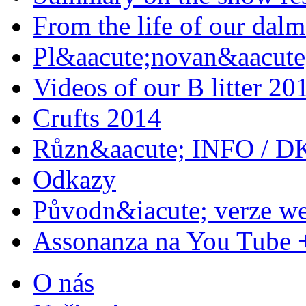
From the life of our dalm
Pl&aacute;novan&aacute;
Videos of our B litter 20
Crufts 2014
Různ&aacute; INFO / D
Odkazy
Původn&iacute; verze w
Assonanza na You Tube 
O nás