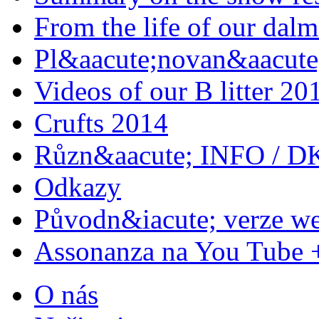
From the life of our dalm
Pl&aacute;novan&aacute;
Videos of our B litter 20
Crufts 2014
Různ&aacute; INFO / D
Odkazy
Původn&iacute; verze w
Assonanza na You Tube 
O nás