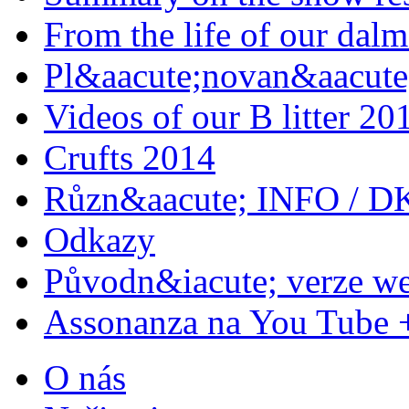
From the life of our dalm
Pl&aacute;novan&aacute;
Videos of our B litter 20
Crufts 2014
Různ&aacute; INFO / D
Odkazy
Původn&iacute; verze w
Assonanza na You Tube 
O nás