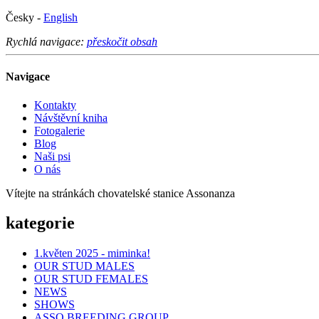
Česky -
English
Rychlá navigace:
přeskočit obsah
Navigace
Kontakty
Návštěvní kniha
Fotogalerie
Blog
Naši psi
O nás
Vítejte na stránkách chovatelské stanice Assonanza
kategorie
1.květen 2025 - miminka!
OUR STUD MALES
OUR STUD FEMALES
NEWS
SHOWS
ASSO BREEDING GROUP