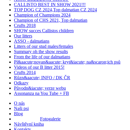
CALLISTO BEST IN SHOW 2021!!!
TOP DOG CZ 2024,Top dalmatian CZ 2024
Champion of Champions 2024
Champion of CHS 2021, Top dalmatian
Crufts 2018
SHOW succes Callistos children
Our litters
ASSO - dalmatians
Litters of our stud males/females
Summary oh the show results
From the life of our dalmatians
Pl&aacute;novan&aacute; kryt&iacute; na&scaron;ich psů
Videos of our B litter 2015!
Crufts 2014
Různ&aacute; INFO / DK ČR
Odkazy
Původn&iacute; verze webu
Assonanza na You Tube + FB
O nás
Naši psi
Blog
Fotogalerie
Návštěvní kniha
Kontakty