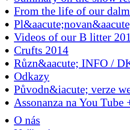
From the life of our dalm
Pl&aacute;novan&aacute;
Videos of our B litter 20
Crufts 2014
Různ&aacute; INFO / D
Odkazy
Původn&iacute; verze w
Assonanza na You Tube 
O nás