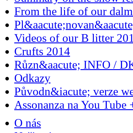
From the life of our dalm
Pl&aacute;novan&aacute;
Videos of our B litter 20
Crufts 2014
Různ&aacute; INFO / D
Odkazy
Původn&iacute; verze w
Assonanza na You Tube 
O nás