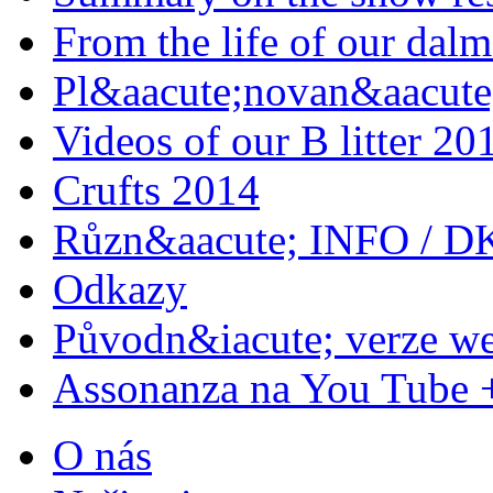
From the life of our dalm
Pl&aacute;novan&aacute;
Videos of our B litter 20
Crufts 2014
Různ&aacute; INFO / D
Odkazy
Původn&iacute; verze w
Assonanza na You Tube 
O nás