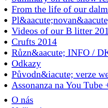
From the life of our dalm
Pl&aacute;novan&aacute;
Videos of our B litter 20
Crufts 2014
Různ&aacute; INFO / D
Odkazy
Původn&iacute; verze w
Assonanza na You Tube 
O nás