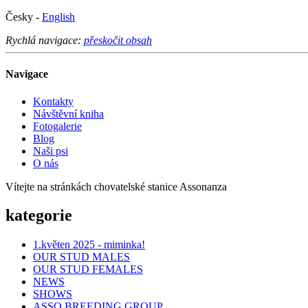
Česky -
English
Rychlá navigace:
přeskočit obsah
Navigace
Kontakty
Návštěvní kniha
Fotogalerie
Blog
Naši psi
O nás
Vítejte na stránkách chovatelské stanice Assonanza
kategorie
1.květen 2025 - miminka!
OUR STUD MALES
OUR STUD FEMALES
NEWS
SHOWS
ASSO BREEDING GROUP