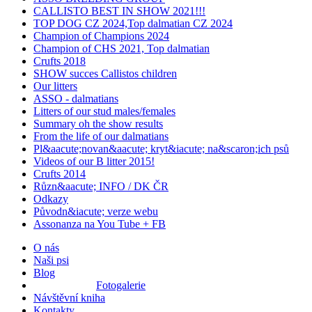
CALLISTO BEST IN SHOW 2021!!!
TOP DOG CZ 2024,Top dalmatian CZ 2024
Champion of Champions 2024
Champion of CHS 2021, Top dalmatian
Crufts 2018
SHOW succes Callistos children
Our litters
ASSO - dalmatians
Litters of our stud males/females
Summary oh the show results
From the life of our dalmatians
Pl&aacute;novan&aacute; kryt&iacute; na&scaron;ich psů
Videos of our B litter 2015!
Crufts 2014
Různ&aacute; INFO / DK ČR
Odkazy
Původn&iacute; verze webu
Assonanza na You Tube + FB
O nás
Naši psi
Blog
Fotogalerie
Návštěvní kniha
Kontakty