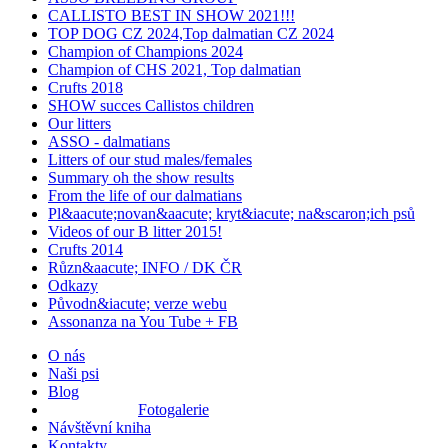
CALLISTO BEST IN SHOW 2021!!!
TOP DOG CZ 2024,Top dalmatian CZ 2024
Champion of Champions 2024
Champion of CHS 2021, Top dalmatian
Crufts 2018
SHOW succes Callistos children
Our litters
ASSO - dalmatians
Litters of our stud males/females
Summary oh the show results
From the life of our dalmatians
Pl&aacute;novan&aacute; kryt&iacute; na&scaron;ich psů
Videos of our B litter 2015!
Crufts 2014
Různ&aacute; INFO / DK ČR
Odkazy
Původn&iacute; verze webu
Assonanza na You Tube + FB
O nás
Naši psi
Blog
Fotogalerie
Návštěvní kniha
Kontakty