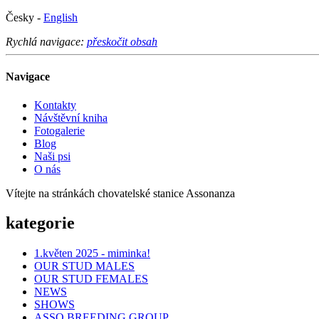
Česky -
English
Rychlá navigace:
přeskočit obsah
Navigace
Kontakty
Návštěvní kniha
Fotogalerie
Blog
Naši psi
O nás
Vítejte na stránkách chovatelské stanice Assonanza
kategorie
1.květen 2025 - miminka!
OUR STUD MALES
OUR STUD FEMALES
NEWS
SHOWS
ASSO BREEDING GROUP