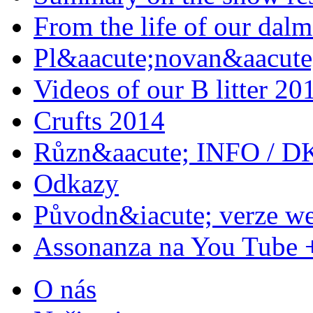
From the life of our dalm
Pl&aacute;novan&aacute;
Videos of our B litter 20
Crufts 2014
Různ&aacute; INFO / D
Odkazy
Původn&iacute; verze w
Assonanza na You Tube 
O nás