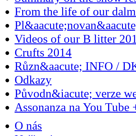
From the life of our dalm
Pl&aacute;novan&aacute;
Videos of our B litter 20
Crufts 2014
Různ&aacute; INFO / D
Odkazy
Původn&iacute; verze w
Assonanza na You Tube 
O nás