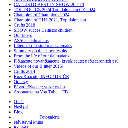
CALLISTO BEST IN SHOW 2021!!!
TOP DOG CZ 2024,Top dalmatian CZ 2024
Champion of Champions 2024
Champion of CHS 2021, Top dalmatian
Crufts 2018
SHOW succes Callistos children
Our litters
ASSO - dalmatians
Litters of our stud males/females
Summary oh the show results
From the life of our dalmatians
Pl&aacute;novan&aacute; kryt&iacute; na&scaron;ich psů
Videos of our B litter 2015!
Crufts 2014
Různ&aacute; INFO / DK ČR
Odkazy
Původn&iacute; verze webu
Assonanza na You Tube + FB
O nás
Naši psi
Blog
Fotogalerie
Návštěvní kniha
Kontakty