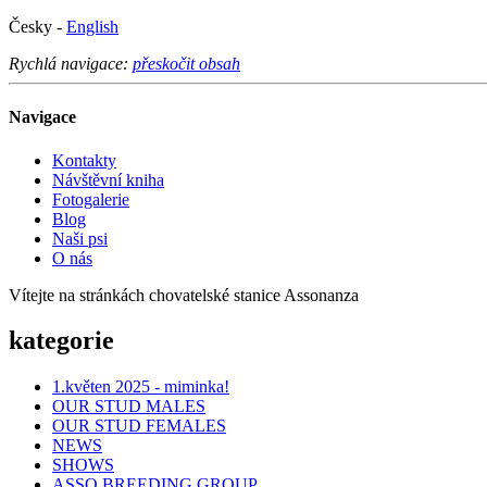
Česky -
English
Rychlá navigace:
přeskočit obsah
Navigace
Kontakty
Návštěvní kniha
Fotogalerie
Blog
Naši psi
O nás
Vítejte na stránkách chovatelské stanice Assonanza
kategorie
1.květen 2025 - miminka!
OUR STUD MALES
OUR STUD FEMALES
NEWS
SHOWS
ASSO BREEDING GROUP