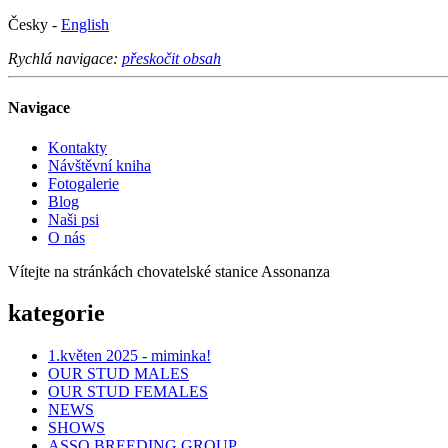
Česky -
English
Rychlá navigace:
přeskočit obsah
Navigace
Kontakty
Návštěvní kniha
Fotogalerie
Blog
Naši psi
O nás
Vítejte na stránkách chovatelské stanice Assonanza
kategorie
1.květen 2025 - miminka!
OUR STUD MALES
OUR STUD FEMALES
NEWS
SHOWS
ASSO BREEDING GROUP