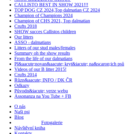
CALLISTO BEST IN SHOW 2021!!!
TOP DOG CZ 2024,Top dalmatian CZ 2024
Champion of Champions 2024
Champion of CHS 2021, Top dalmatian
Crufts 2018
SHOW succes Callistos children
Our litters
ASSO - dalmatians
Litters of our stud males/females
Summary oh the show results
From the life of our dalmatians
Pl&aacute;novan&aacute; kryt&iacute; na&scaron;ich psů
Videos of our B litter 2015!
Crufts 2014
Různ&aacute; INFO / DK ČR
Odkazy
Původn&iacute; verze webu
Assonanza na You Tube + FB
O nás
Naši psi
Blog
Fotogalerie
Návštěvní kniha
Kontakty