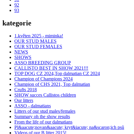
92
93
kategorie
1.květen 2025 - miminka!
OUR STUD MALES
OUR STUD FEMALES
NEWS
SHOWS
ASSO BREEDING GROUP
CALLISTO BEST IN SHOW 2021!!!
TOP DOG CZ 2024,Top dalmatian CZ 2024
Champion of Champions 2024
Champion of CHS 2021, Top dalmatian
Crufts 2018
SHOW succes Callistos children
Our litters
ASSO - dalmatians
Litters of our stud males/females
Summary oh the show results
From the life of our dalmatians
Pl&aacute;novan&aacute; kryt&iacute; na&scaron;ich psů
Videos of our B litter 2015!