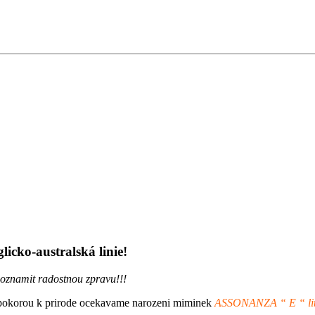
cko-australská linie!
znamit radostnou zpravu!!!
pokorou k prirode ocekavame narozeni miminek
ASSONANZA “ E “ lit