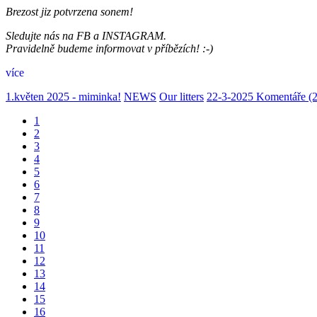
Brezost jiz potvrzena sonem!
Sledujte nás na FB a INSTAGRAM.
Pravidelně budeme informovat v příbězích! :-)
více
1.květen 2025 - miminka!
NEWS
Our litters
22-3-2025
Komentáře (2
1
2
3
4
5
6
7
8
9
10
11
12
13
14
15
16