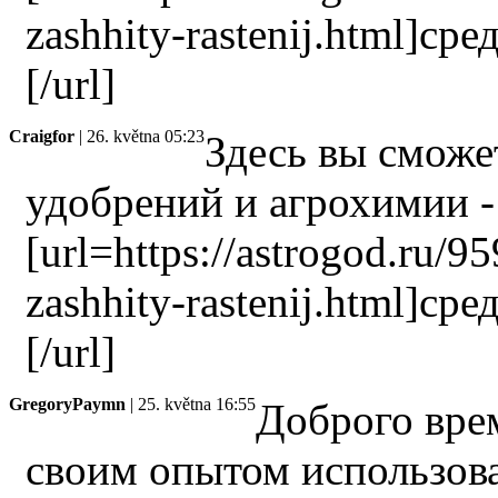
zashhity-rastenij.html]ср
[/url]
Craigfor
| 26. května 05:23
Здесь вы сможе
удобрений и агрохимии -
[url=https://astrogod.ru/9
zashhity-rastenij.html]ср
[/url]
GregoryPaymn
| 25. května 16:55
Доброго вре
своим опытом использов