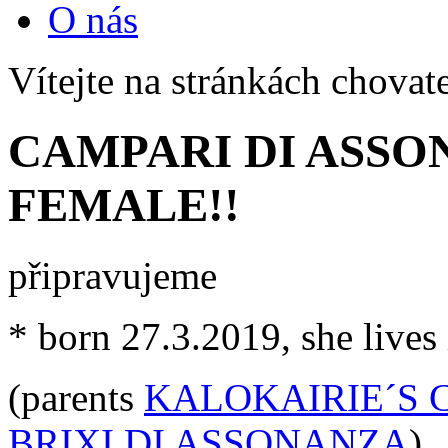
O nás
Vítejte na stránkách chovat
CAMPARI DI ASSO
FEMALE!!
připravujeme
* born 27.3.2019, she lives 
(parents
KALOKAIRIE´S 
BRIXI DI ASSONANZA
)