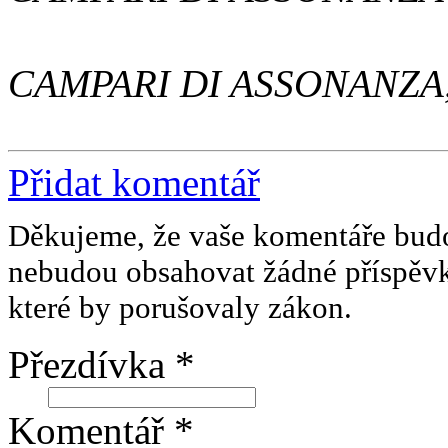
CAMPARI DI ASSONANZA, 
Přidat komentář
Děkujeme, že vaše komentáře budo
nebudou obsahovat žádné příspěv
které by porušovaly zákon.
Přezdívka *
Komentář *