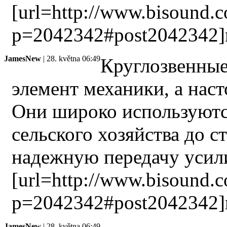
[url=http://www.bisound.
p=2042342#post2042342]
JamesNew
| 28. května 06:49
Круглозвенные
элемент механики, а наст
Они широко используются
сельского хозяйства до с
надежную передачу усили
[url=http://www.bisound.
p=2042342#post2042342]
JamesNew
| 28. května 06:49