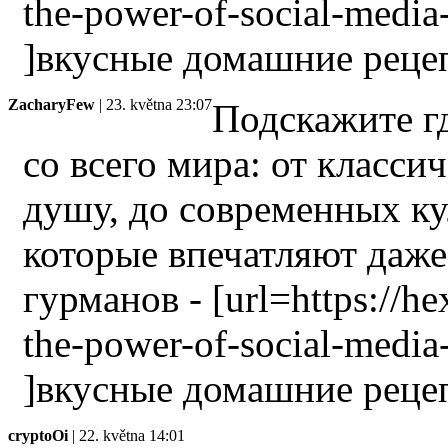
the-power-of-social-media
]вкусные домашние рецеп
ZacharyFew
| 23. května 23:07
Подскажите г
со всего мира: от класси
душу, до современных к
которые впечатляют даж
гурманов - [url=https://h
the-power-of-social-media
]вкусные домашние рецеп
cryptoOi
| 22. května 14:01