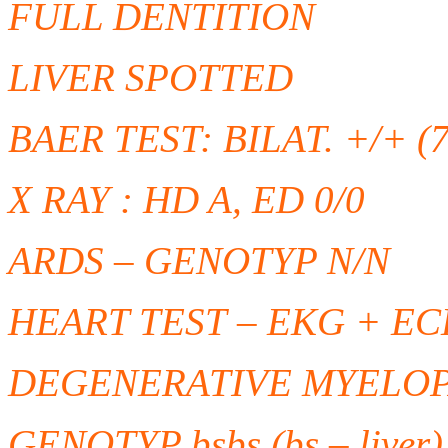
FULL DENTITION
LIVER SPOTTED
BAER TEST: BILAT. +/+ (
X RAY : HD A, ED 0/0
ARDS – GENOTYP N/N
HEART TEST – EKG + 
DEGENERATIVE MYELOP
GENOTYP bsbs (bs – liver)