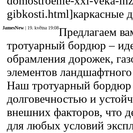
domostroenie-xxi-veka-inz
gibkosti.html]каркасные 
JamesNew
| 19. května 19:08
Предлагаем ва
тротуарный бордюр – ид
обрамления дорожек, газ
элементов ландшафтного
Наш тротуарный бордюр 
долговечностью и устой
внешних факторов, что д
для любых условий экспл