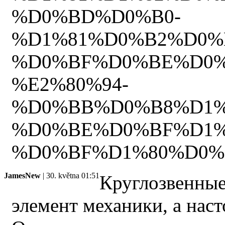
%D0%BD%D0%B0-
%D1%81%D0%B2%D0%
%D0%BF%D0%BE%D0%
%E2%80%94-
%D0%BB%D0%B8%D1%
%D0%BE%D0%BF%D1%
%D0%BF%D1%80%D0%B
JamesNew
| 30. května 01:51
Круглозвенные
элемент механики, а наст