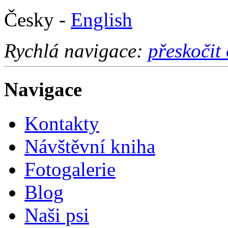
Česky -
English
Rychlá navigace:
přeskočit
Navigace
Kontakty
Návštěvní kniha
Fotogalerie
Blog
Naši psi