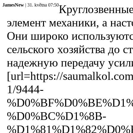
JamesNew
| 31. května 07:50
Круглозвенные
элемент механики, а наст
Они широко используются
сельского хозяйства до с
надежную передачу усили
[url=https://saumal
1/9444-
%D0%BF%D0%BE%D1%
%D0%BC%D1%8B-
%D1%81%D1%82%D0%