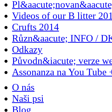
Pl&aacute;novan&aacute;
Videos of our B litter 20
Crufts 2014
Různ&aacute; INFO / D
Odkazy
Původn&iacute; verze w
Assonanza na You Tube 
O nás
Naši psi
Blog