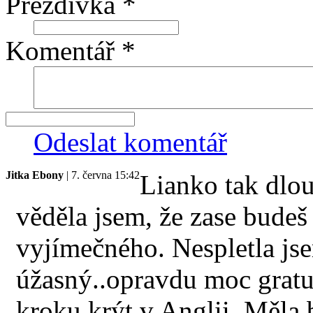
Přezdívka *
Komentář *
Odeslat komentář
Jitka Ebony
| 7. června 15:42
Lianko tak dlou
věděla jsem, že zase budeš
vyjímečného. Nespletla jse
úžasný..opravdu moc grat
kroku krýt v Anglii. Měla