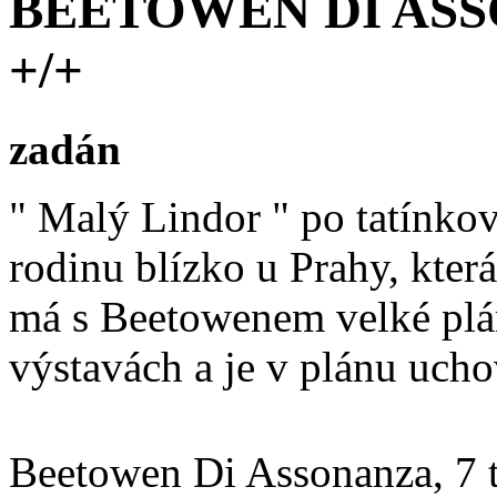
BEETOWEN DI ASSO
+/+
zadán
" Malý Lindor " po tatínkovi
rodinu blízko u Prahy, kter
má s Beetowenem velké plány
výstavách a je v plánu ucho
Beetowen Di Assonanza, 7 