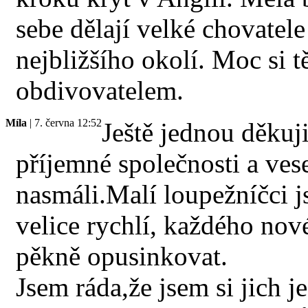
sebe dělají velké chovatele
nejbližšího okolí. Moc si 
obdivovatelem.
Míla
| 7. června 12:52
Ještě jednou děkuj
příjemné společnosti a ves
nasmáli.Malí loupežníčci 
velice rychlí, každého nov
pěkně opusinkovat.
Jsem ráda,že jsem si jich j