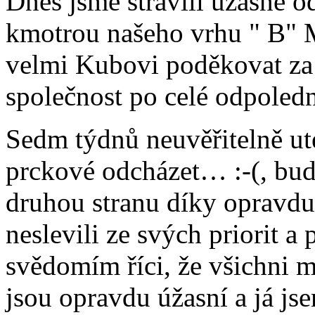
Dnes jsme strávili úžasné 
kmotrou našeho vrhu " B" 
velmi Kubovi poděkovat za 
společnost po celé odpoled
Sedm týdnů neuvěřitelně ut
prckové odcházet… :-(, bude
druhou stranu díky opravdu
neslevili ze svých priorit 
svědomím říci, že všichni m
jsou opravdu úžasní a já jse